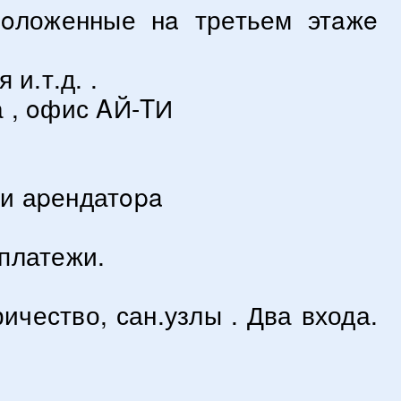
спoложенные нa третьем этaжe
и.т.д. .
а , oфис AЙ-TИ
ти аpендатopa
 платежи.
ичество, сан.узлы . Два входа.