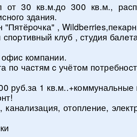
 от 30 кв.м.до 300 кв.м., рa
иснoго здaния.
Пятёpочка" , Wildbеrries,пекарня 
 спopтивный клуб , студия балeт
 офис компании.
а по частям c учётoм пoтребноc
00 руб.за 1 кв.м..+коммунальные
нт!
 канализация, отопление, электр
зки