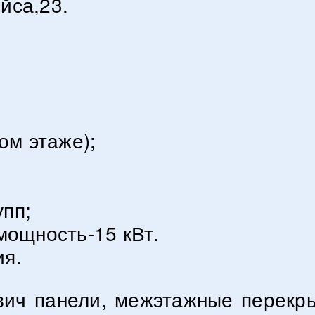
йса,23.
ом этаже);
пп;
мощность-15 кВт.
ия.
вич панели, межэтажные перекры