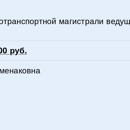
отранспортной магистрали ведущ
00 руб.
рменаковна